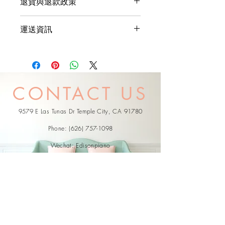
退貨與退款政策
多資訊，例如尺寸、材料、保固和清洗
說明。另外，您也可在此處形容產品的
這是退貨與退款政策，適合向客戶解釋
獨特之處，以及可給客戶帶來的好處。
運送資訊
如何處理不滿意的產品。撰寫政策時，
買家總是希望能在購買之前清楚了解產
請盡量開門見山，以便建立互信，讓顧
品。所以請盡量提供資訊，讓顧客有信
這是個運送政策，適合加入與運送方
客有信心購買您的產品。
心和决心購買產品。
法、包裝和費用相關的資訊。撰寫政策
時，請盡量開門見山，以便建立互信，
讓顧客有信心購買您的產品。
CONTACT US
9579 E Las Tunas Dr Temple City, CA 91780
Phone:
(626) 757-1098
Wechat: Edisonpiano