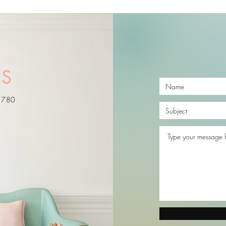
US
91780