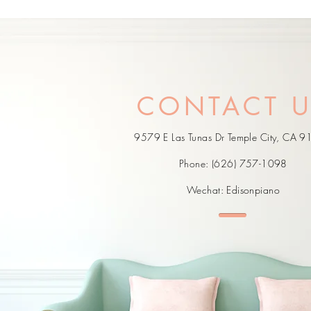
CONTACT 
9579 E Las Tunas Dr Temple City, CA 
Phone: (626) 757-1098
Wechat: Edisonpiano