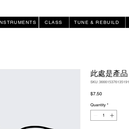
INSTRUMENTS
CLASS
TUNE & REBUILD
此處是產品
SKU: 36661537613519
Price
$7.50
Quantity
*